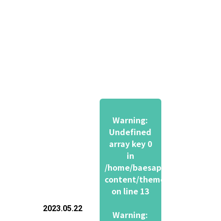
サービス紹介
お知らせ
よく
Warning
:
Undefined
array key 0
in
/home/baesapo/futokuho.clo
content/themes/ftkc202406/s
on line
13
2023.05.22
Warning
: