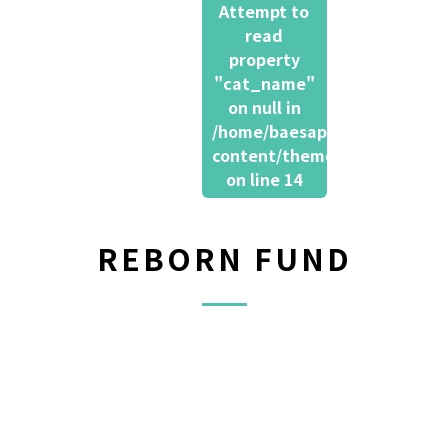
Attempt to
read
property
"cat_name"
on null in
/home/baesapo/futokuho.clo
content/themes/ftkc202406/s
on line
14
REBORN FUND