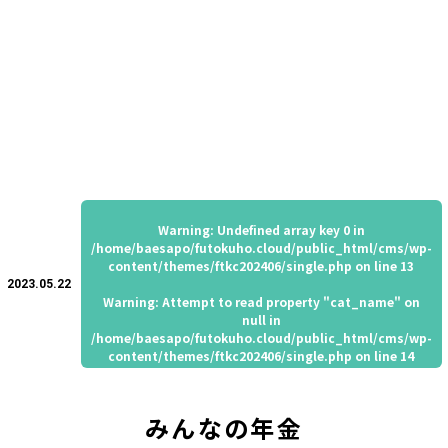
Warning
: Undefined array key 0 in
/home/baesapo/futokuho.cloud/public_html/cms/wp-
content/themes/ftkc202406/single.php
on line
13
2023.05.22
Warning
: Attempt to read property "cat_name" on
null in
/home/baesapo/futokuho.cloud/public_html/cms/wp-
content/themes/ftkc202406/single.php
on line
14
みんなの年金