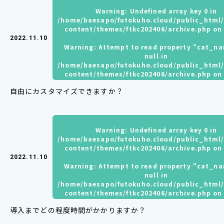
Warning
: Undefined array key 0 in
/home/baesapo/futokuho.cloud/public_html
content/themes/ftkc202406/archive.php
on 
2022.11.10
Warning
: Attempt to read property "cat_n
null in
/home/baesapo/futokuho.cloud/public_html
content/themes/ftkc202406/archive.php
on 
自由にカスタマイズできますか？
Warning
: Undefined array key 0 in
/home/baesapo/futokuho.cloud/public_html
content/themes/ftkc202406/archive.php
on 
2022.11.10
Warning
: Attempt to read property "cat_n
null in
/home/baesapo/futokuho.cloud/public_html
content/themes/ftkc202406/archive.php
on 
導入までどの程度時間がかかりますか？