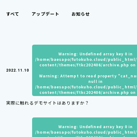
すべて
アップデート
お知らせ
Warning
: Undefined array key 0 in
/home/baesapo/futokuho.cloud/public_html
content/themes/ftkc202406/archive.php
on 
2022.11.10
Warning
: Attempt to read property "cat_n
null in
/home/baesapo/futokuho.cloud/public_html
content/themes/ftkc202406/archive.php
on 
実際に触れるデモサイトはありますか？
Warning
: Undefined array key 0 in
/home/baesapo/futokuho.cloud/public_html