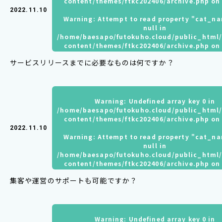
content/themes/ftkc202406/archive.php
on 
2022.11.10
Warning
: Attempt to read property "cat_n
null in
/home/baesapo/futokuho.cloud/public_html
content/themes/ftkc202406/archive.php
on 
サービスリリースまでに必要なものは何ですか？
Warning
: Undefined array key 0 in
/home/baesapo/futokuho.cloud/public_html
content/themes/ftkc202406/archive.php
on 
2022.11.10
Warning
: Attempt to read property "cat_n
null in
/home/baesapo/futokuho.cloud/public_html
content/themes/ftkc202406/archive.php
on 
集客や運営のサポートも可能ですか？
Warning
: Undefined array key 0 in