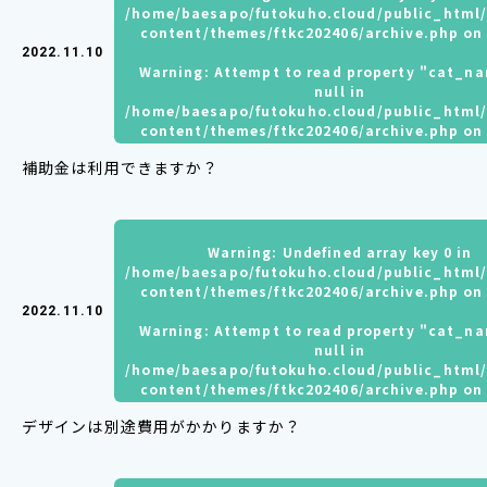
/home/baesapo/futokuho.cloud/public_html
content/themes/ftkc202406/archive.php
on 
2022.11.10
Warning
: Attempt to read property "cat_n
null in
/home/baesapo/futokuho.cloud/public_html
content/themes/ftkc202406/archive.php
on 
補助金は利用できますか？
Warning
: Undefined array key 0 in
/home/baesapo/futokuho.cloud/public_html
content/themes/ftkc202406/archive.php
on 
2022.11.10
Warning
: Attempt to read property "cat_n
null in
/home/baesapo/futokuho.cloud/public_html
content/themes/ftkc202406/archive.php
on 
デザインは別途費用がかかりますか？